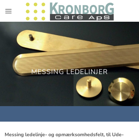
Fortsæt
til
indhold
MESSING LEDELINJER
Messing ledelinje- og opmærksomhedsfelt, til Ude-