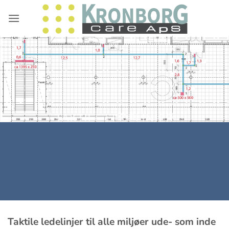
Fortsæt
til
indhold
TAKTILE LEDELINJER
Taktile ledelinjer til alle miljøer ude- som inde