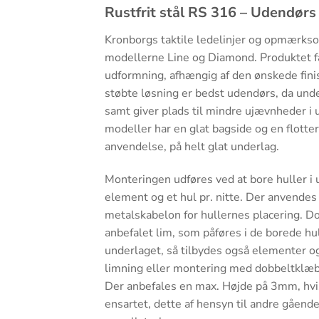
Rustfrit stål RS 316 – Udendørs 
Kronborgs taktile ledelinjer og opmærksom
modellerne Line og Diamond. Produktet få
udformning, afhængig af den ønskede fin
støbte løsning er bedst udendørs, da under
samt giver plads til mindre ujævnheder i 
modeller har en glat bagside og en flottere
anvendelse, på helt glat underlag.
Monteringen udføres ved at bore huller i u
element og et hul pr. nitte. Der anvendes 
metalskabelon for hullernes placering. 
anbefalet lim, som påføres i de borede hul
underlaget, så tilbydes også elementer og
limning eller montering med dobbeltklæ
Der anbefales en max. Højde på 3mm, hvi
ensartet, dette af hensyn til andre gåend