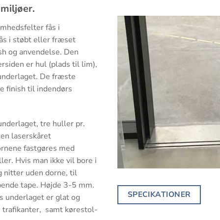
miljøer.
hedsfelter fås i
s i støbt eller fræset
ish og anvendelse. Den
siden er hul (plads til lim),
underlaget. De fræste
 finish til indendørs
nderlaget, tre huller pr.
en laserskåret
Dornene fastgøres med
ler. Hvis man ikke vil bore i
 nitter uden dorne, til
bende tape. Højde 3-5 mm.
SPECIKATIONER
s underlaget er glat og
e trafikanter, samt kørestol-